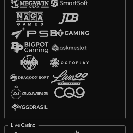
Live Casino