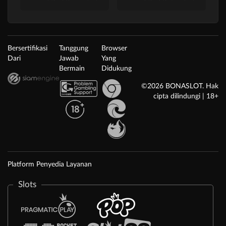
Bersertifikasi
Tanggung
Browser
Dari
Jawab
Yang
Bermain
Didukung
©2026 BONASLOT. Hak
cipta dilindungi | 18+
Platform Penyedia Layanan
Slots