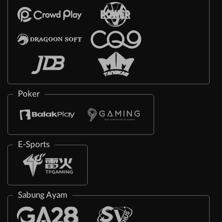
Poker
E-Sports
Sabung Ayam