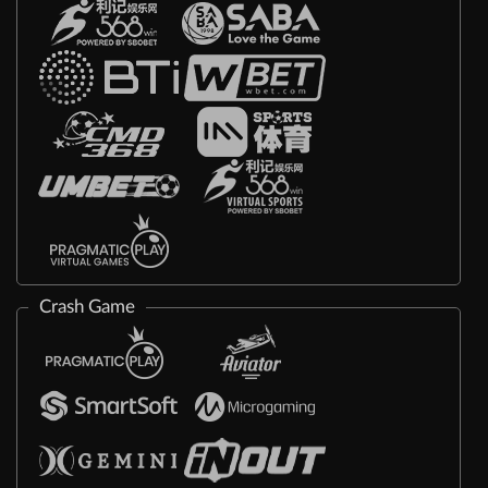
Crash Game