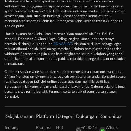
Tentunya ada beberapa syarat yang harus anda capai untuk melakukan
withdraw jika menggunakan layanan deposit via pulsa. Kalian harus mencapai
syarat Turnover sebanyak 5x terlebih dahulu untuk melakukan penarikan kredit
kemenangan. Jadi, silahkan hubungi livechat operator Bonaslot untuk
mendapatkan informasi lebih lanjut mengenai jenis layanan transaksi deposit
slot via pulsa.
Untuk layanan bank lokal, kami menyediakan transaksi via Bca, Bni, Bri,
Mandiri, Danamon & Cimb Niaga. Paling lengkap, aman, dan terpercaya
bermain di situs judi slot online
BONASLOT
. Visi dan misi kami sebagai agen
terkuat dibumi adalah kami mengutamakan keluhan para player, deposit dan
withdraw. Secepat mungkin akan kami tingkatkan seluruh keluhan yang anda
sampaikan, dan akan kami pandu apabila anda tidak mengerti dalam melakukan
pendaftaran.
Customer service yang ramah dan sudah berpengalaman akan melayani anda
24 jam Nonstop untuk membantu seluruh permasalahan anda. Bonaslot secara
resmi sebagai agen judi slot online papan atas dan memiliki sertifikat.
Berapapun nilai kemenangan anda, pasti di bayar lunas, Gabung sekarang juga
bersama situs paling bonafit, teraman, serta terbaik di bumi bersama agen
Bonaslot.
Kebijaksanaan
Platform
Kategori
Dukungan
Komunitas
Tentang
Promosi
Hot
+628314
Whatsa