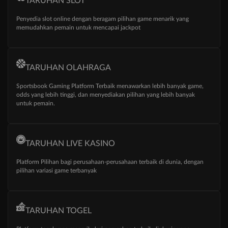
TARUHAN SLOT
Penyedia slot online dengan beragam pilihan game menarik yang
memudahkan pemain untuk mencapai jackpot
TARUHAN OLAHRAGA
Sportsbook Gaming Platform Terbaik menawarkan lebih banyak game,
odds yang lebih tinggi, dan menyediakan pilihan yang lebih banyak
untuk pemain.
TARUHAN LIVE KASINO
Platform Pilihan bagi perusahaan-perusahaan terbaik di dunia, dengan
pilihan variasi game terbanyak
TARUHAN TOGEL