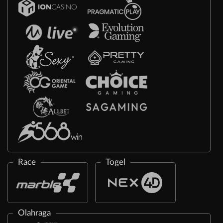
Race
Togel
Olahraga