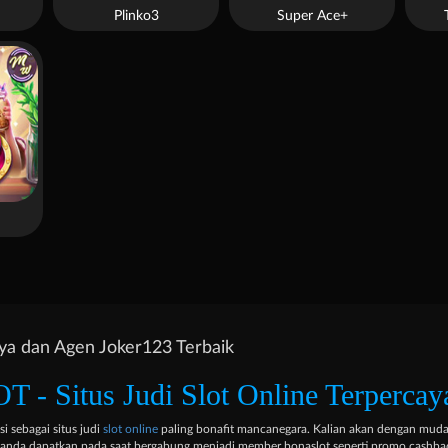
Plinko3
Super Ace+
ya dan Agen Joker123 Terbaik
- Situs Judi Slot Online Terpercaya
 sebagai situs judi
slot online
paling bonafit mancanegara. Kalian akan dengan mudah
isa anda dapatkan pada saat bergabung menjadi member bonaslot seperti promo cashb