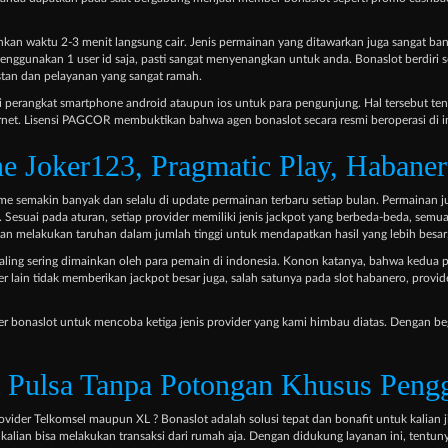
n waktu 2-3 menit langsung cair. Jenis permainan yang ditawarkan juga sangat banya
nggunakan 1 user id saja, pasti sangat menyenangkan untuk anda. Bonaslot berdiri 
nstan dan pelayanan yang sangat ramah.
i perangkat smartphone android ataupun ios untuk para pengunjung. Hal tersebut 
rnet. Lisensi PAGCOR membuktikan bahwa agen bonaslot secara resmi beroperasi di ind
e Joker123, Pragmatic Play, Habane
me semakin banyak dan selalu di update permainan terbaru setiap bulan. Permainan ju
Sesuai pada aturan, setiap provider memiliki jenis jackpot yang berbeda-beda, semua
kan melakukan taruhan dalam jumlah tinggi untuk mendapatkan hasil yang lebih besar,
ling sering dimainkan oleh para pemain di indonesia. Konon katanya, bahwa kedua pr
er lain tidak memberikan jackpot besar juga, salah satunya pada slot habanero, pro
 bonaslot untuk mencoba ketiga jenis provider yang kami himbau diatas. Dengan be
t Pulsa Tanpa Potongan Khusus Pen
ider Telkomsel maupun XL ? Bonaslot adalah solusi tepat dan bonafit untuk kalian j
 kalian bisa melakukan transaksi dari rumah aja. Dengan didukung layanan ini, tent