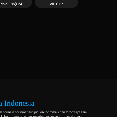
Triple Fish(H5)
VIP Club
 Indonesia
 bermain bersama situs judi online terbaik dan terpercaya kami
ack, bonus welcome new member, rollingan turnover dan masih