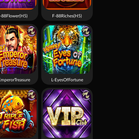
-88Flower(H5)
F-88Riches(H5)
EmperorTreasure
L-EyesOfFortune