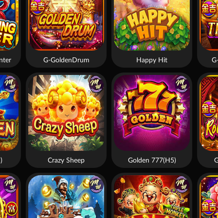
nter
G-GoldenDrum
Happy Hit
G-
)
Crazy Sheep
Golden 777(H5)
G