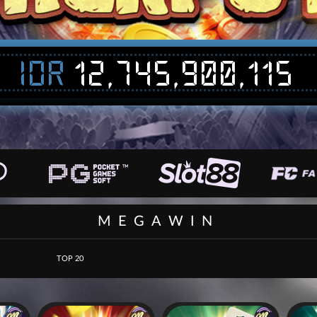
IDR
12,745,900,115
MEGAWIN
TOP 20